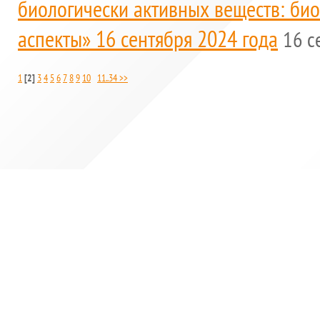
биологически активных веществ: би
аспекты» 16 сентября 2024 года
16 с
1
[2]
3
4
5
6
7
8
9
10
11..34 >>